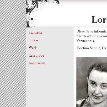
Lor
Diese Seite informi
Startseite
"dichtenden Bäuerin
Leben
Verständnis.
Werk
Joachim Scholz, Ok
Leseprobe
Impressum